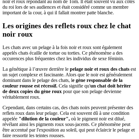
noir et roux répondant au nom de Tom. Il était souvent vu aux côtés
du roi lors de ses audiences et était considéré comme un membre
important de la cour, à qui il fallait montrer patte blanche.
Les origines des reflets roux chez le chat
noir roux
Les chats avec un pelage à la fois noir et roux sont également
appelés chats écaille de tortue ou torties. Ce phénomène a des
occurences plus fréquentes chez les individus de sexe féminin.
La génétique à l’œuvre derrière le
pelage noir et roux des chats
est
un sujet complexe et fascinante. Alors que le noir est généralement
dominant dans le pelage des chats, l
e gène responsable de la
couleur rousse est récessif.
Cela signifie qu'
un chat doit hériter
de deux copies du gène roux
pour que son pelage devienne
véritablement roux.
Cependant, dans certains cas, des chats noirs peuvent présenter des
reflets roux dans leur pelage. Cela est souvent dû à une condition
appelée
"dilution de la couleur",
où le pigment noir est dilué,
révélant ainsi les pigments roux sous-jacents. Ce phénomène peut
être accentué par l'exposition au soleil, qui peut éclaircir le pelage et
faire ressortir les teintes rousses.